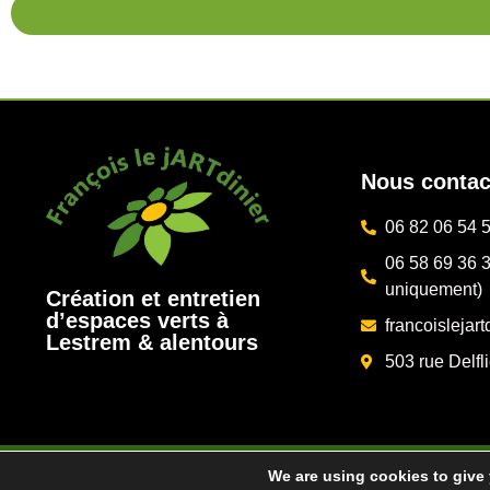
Nous contac
06 82 06 54 
06 58 69 36 3
uniquement)
Création et entretien
d’espaces verts à
francoislejar
Lestrem & alentours
503 rue Delfl
We are using cookies to give
© 2023 François le jARTdinier –
Mentions Légales