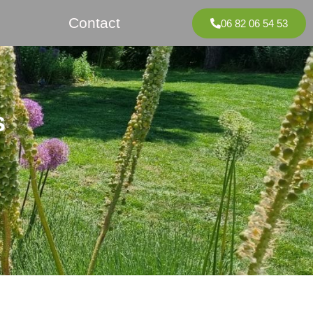
Contact
06 82 06 54 53
s