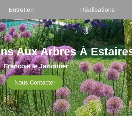
Entretien
Réalisations
oins Aux Arbres À Estaire
Francois le Jartdinier
Nous Contacter