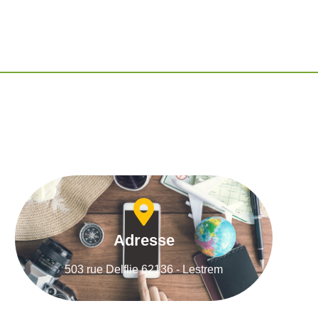
Adresse
503 rue Delflie 62136 - Lestrem