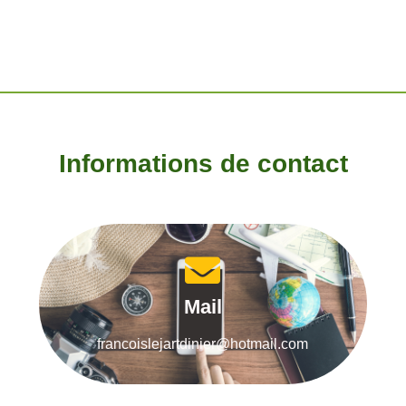
Informations de contact
Mail
francoislejartdinier@hotmail.com