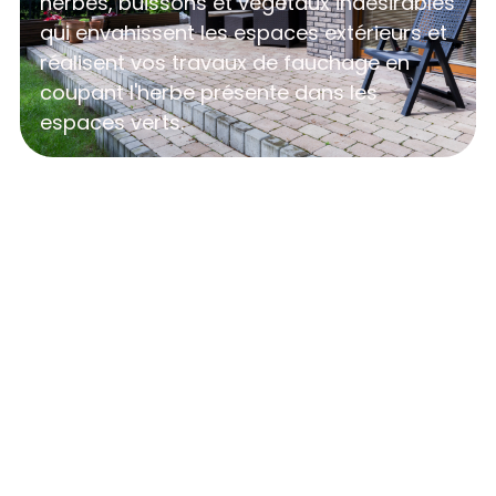
herbes, buissons et végétaux indésirables
qui envahissent les espaces extérieurs et
réalisent vos travaux de fauchage en
coupant l'herbe présente dans les
espaces verts.
Pourquoi faire appel à notre
entreprise pour vos aménagements
extérieurs?
Nos experts réalisent la conception et réalisation de
votre espace extérieur grâce à des compétences
et connaissances ainsi qu’une étude personnalisée