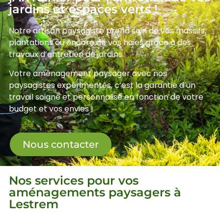
jardins et espaces verts !
Notre artisan paysagiste prend soin de vos massifs,
plantations ou encore de vos haies grâce à des
travaux d’entretien de jardins.
Votre aménagement paysager avec nos
paysagistes expérimentés, c’est la garantie d’un
travail soigné et personnalisé en fonction de votre
budget et vos envies !
Nous contacter
Nos services pour vos
aménagements paysagers à
Lestrem