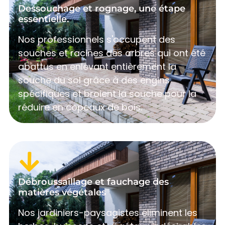
Dessouchage et rognage, une étape
essentielle.
Nos professionnels s'occupent des
souches et racines des arbres qui ont été
abattus en enlevant entièrement la
souche du sol grâce à des engins
spécifiques et broient la souche pour la
réduire en copeaux de bois.
Débroussaillage et fauchage des
matières végétales
Nos jardiniers-paysagistes éliminent les