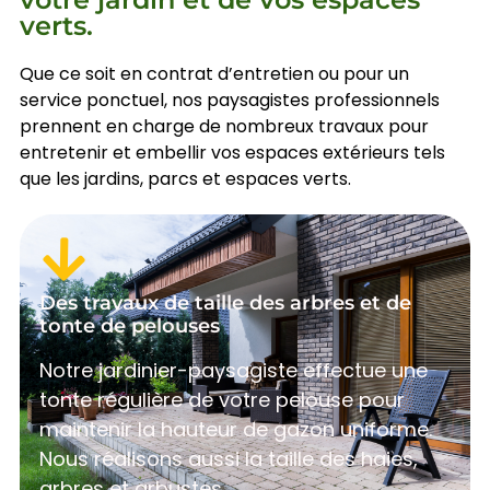
verts.
Que ce soit en contrat d’entretien ou pour un
service ponctuel, nos paysagistes professionnels
prennent en charge de nombreux travaux pour
entretenir et embellir vos espaces extérieurs tels
que les jardins, parcs et espaces verts.
Des travaux de taille des arbres et de
tonte de pelouses
Notre jardinier-paysagiste effectue une
tonte régulière de votre pelouse pour
maintenir la hauteur de gazon uniforme.
Nous réalisons aussi la taille des haies,
arbres et arbustes..