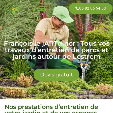
06 82 06 54 53
François le jARTdiner : Tous vos
travaux d’entretien de parcs et
jardins autour de Lestrem
Devis gratuit
Nos prestations d’entretien de
votre jardin et de vos espaces