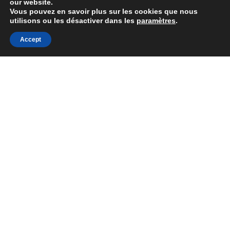
our website.
© 2023 François le jARTdinier –
Mentions Légales
Vous pouvez en savoir plus sur les cookies que nous
utilisons ou les désactiver dans les
paramètres
.
Réalisé par
Lead4France
Accept