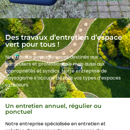
Des travaux d’entretien d’espace
vert pour tous !
Nos travaux paysagers sont destinés aux
particuliers et professionnels mais aussi aux
copropriétés et syndics. Notre entreprise de
paysagisme s’occupe de tous vos types d’espaces
extérieurs.
Un entretien annuel, régulier ou
ponctuel
Notre entreprise spécialisée en entretien et