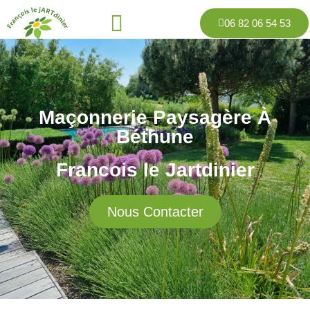
06 82 06 54 53
Maçonnerie Paysagère À
Béthune
Francois le Jartdinier
Nous Contacter